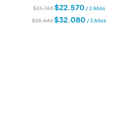
$22.570
$23.760
/ 2 Años
$32.080
$35.640
/ 3 Años