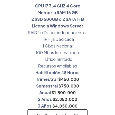
CPU I7 3.4 GHZ 4 Core
Memoria RAM 16 GB
2 SSD 500GB o 2 SATA 1TB
Licencia Windows Server
RAID 1 o Discos independientes
1 IP Fija Dedicada
1 Gbps Nacional
100 Mbps Internacional
Tráfico Ilimitado
Recursos Ampliables
Habilitación 48 Horas
Trimestral
$450.000
Semestral
$750.000
Anual
$1.500.000
2 Años
$2.850.000
3 Años
$4.050.000