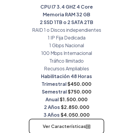
CPU I7 3.4 GHZ 4 Core
Memoria RAM 32 GB
2 SSD 1TB o 2 SATA 2TB
RAID 1 o Discos independientes
1 IP Fija Dedicada
1 Gbps Nacional
100 Mbps Internacional
Tráfico Ilimitado
Recursos Ampliables
Habilitación 48 Horas
Trimestral
$450.000
Semestral
$750.000
Anual
$1.500.000
2 Años
$2.850.000
3 Años
$4.050.000
Ver Características