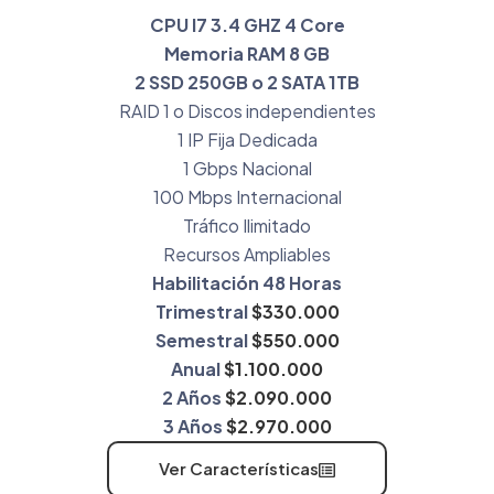
CPU I7 3.4 GHZ 4 Core
Memoria RAM 8 GB
2 SSD 250GB o 2 SATA 1TB
RAID 1 o Discos independientes
1 IP Fija Dedicada
1 Gbps Nacional
100 Mbps Internacional
Tráfico Ilimitado
Recursos Ampliables
Habilitación 48 Horas
Trimestral
$330.000
Semestral
$550.000
Anual
$1.100.000
2 Años
$2.090.000
3 Años
$2.970.000
Ver Características