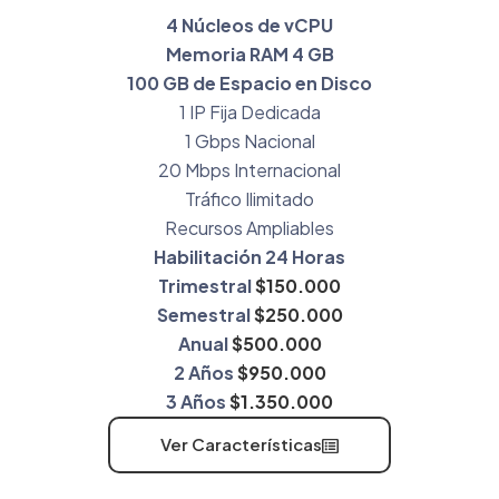
4 Núcleos de vCPU
Memoria RAM 4 GB
100 GB de Espacio en Disco
1 IP Fija Dedicada
1 Gbps Nacional
20 Mbps Internacional
Tráfico Ilimitado
Recursos Ampliables
Habilitación 24 Horas
Trimestral
$150.000
Semestral
$250.000
Anual
$500.000
2 Años
$950.000
3 Años
$1.350.000
Ver Características