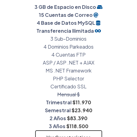
3 GB de Espacio en Disco
15 Cuentas de Correo
4 Base de Datos MySQL
Transferencia Ilimitada
3 Sub-Dominios
4 Dominios Parkeados
4 Cuentas FTP
ASP / ASP .NET + AJAX
MS .NET Framework
PHP Selector
Certificado SSL
Mensual $
Trimestral
$11.970
Semestral
$23.940
2 Años
$83.390
3 Años
$118.500