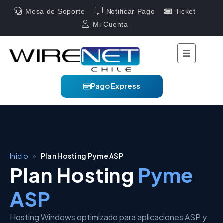
Mesa de Soporte
Notificar Pago
Ticket
Mi Cuenta
Pago Express
Inicio
»
Plan Hosting Pyme ASP
Plan Hosting
Pyme
ASP
Hosting Windows optimizado para aplicaciones ASP y