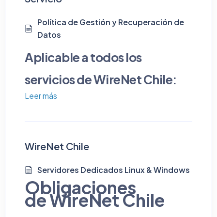
Política de Gestión y Recuperación de
Datos
Aplicable a todos los
servicios de WireNet Chile:
Leer más
Hosting, Servidores VPS y
Dedicados.
WireNet Chile
(Documento elaborado conforme a
la Ley N°19.496 sobre Protección de
Servidores Dedicados Linux & Windows
los Derechos de los Consumidores y
Obligaciones
buenas prácticas promovidas por el
de WireNet Chile
SERNAC).