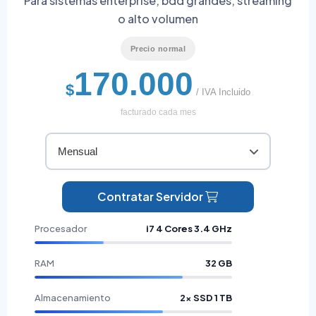
Para sistemas enterprise, bdd grandes, streaming
o alto volumen
Precio normal
170.000
$
/ IVA Incluido
facturado cada mes
Mensual
Contratar Servidor
Procesador
i7 4 Cores 3.4 GHz
RAM
32 GB
Almacenamiento
2× SSD 1 TB