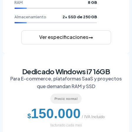
RAM
8 GB
Almacenamiento
2× SSD de 250 GB
Ver especificaciones
Dedicado Windows i7 16GB
Para E-commerce, plataformas SaaS y proyectos
que demandan RAM y SSD
Precio normal
150.000
$
/ IVA Incluido
facturado cada mes