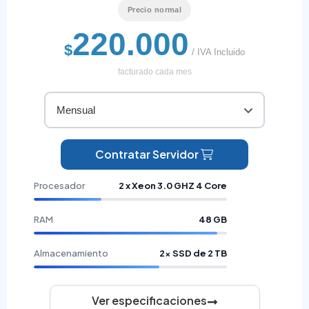
Precio normal
220.000
$
/ IVA Incluido
facturado cada mes
Mensual
Contratar Servidor
Procesador
2 x Xeon 3.0 GHZ 4 Core
RAM
48 GB
Almacenamiento
2× SSD de 2 TB
Ver especificaciones