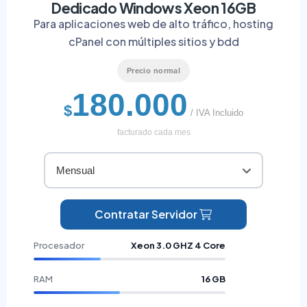
Dedicado Windows Xeon 16GB
Para aplicaciones web de alto tráfico, hosting
cPanel con múltiples sitios y bdd
Precio normal
180.000
$
/ IVA Incluido
facturado cada mes
Mensual
Contratar Servidor
Procesador
Xeon 3.0 GHZ 4 Core
RAM
16 GB