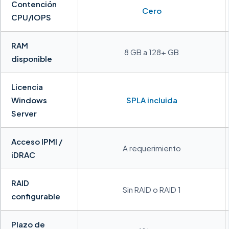
Contención
Cero
CPU/IOPS
RAM
8 GB a 128+ GB
disponible
Licencia
Windows
SPLA incluida
Server
Acceso IPMI /
A requerimiento
iDRAC
RAID
Sin RAID o RAID 1
configurable
Plazo de