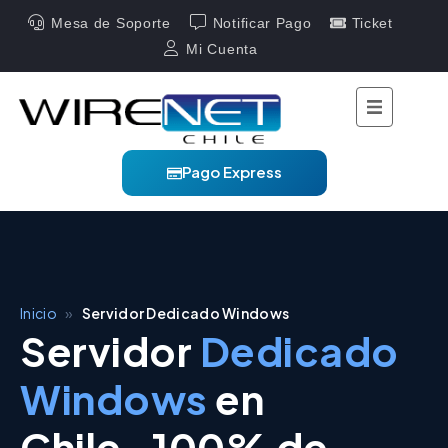
Mesa de Soporte
Notificar Pago
Ticket
Mi Cuenta
Pago Express
Inicio
»
Servidor Dedicado Windows
Servidor
Dedicado
Windows
en
Chile · 100% de