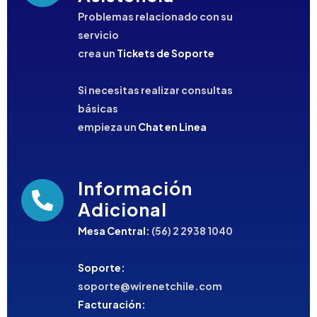
Problemas relacionado con su
servicio
crea un
Tickets de Soporte
Si necesitas realizar consultas
básicas
empieza un
Chat en Linea
Información
Adicional
Mesa Central:
(56) 2 2938 1040
Soporte:
soporte@wirenetchile.com
Facturación: