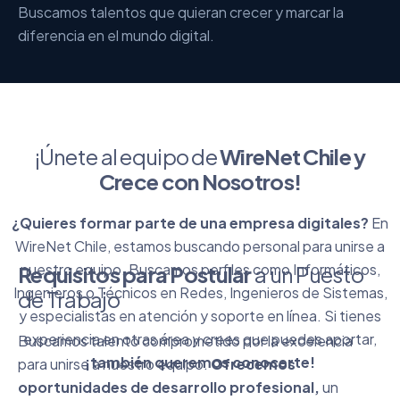
Buscamos talentos que quieran crecer y marcar la
diferencia en el mundo digital.
¡Únete al equipo de
WireNet Chile y
Crece con Nosotros!
¿Quieres formar parte de una empresa digitales?
En
WireNet Chile, estamos buscando personal para unirse a
nuestro equipo. Buscamos perfiles como Informáticos,
Requisitos para Postular
a un Puesto
Ingenieros o Técnicos en Redes, Ingenieros de Sistemas,
de Trabajo
y especialistas en atención y soporte en línea. Si tienes
experiencia en otras área y crees que puedes aportar,
Buscamos talento comprometido por la excelencia
¡también queremos conocerte!
para unirse a nuestro equipo.
Ofrecemos
oportunidades de desarrollo profesional,
un