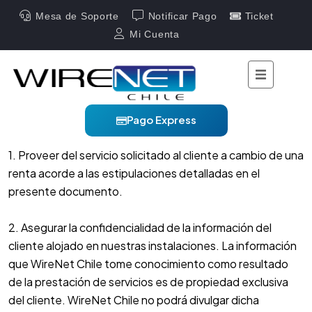
Mesa de Soporte
Notificar Pago
Ticket
Mi Cuenta
22/10/2024
Obligaciones
de WireNet Chile
Pago Express
1. Proveer del servicio solicitado al cliente a cambio de una
renta acorde a las estipulaciones detalladas en el
presente documento.
2. Asegurar la confidencialidad de la información del
cliente alojado en nuestras instalaciones. La información
que WireNet Chile tome conocimiento como resultado
de la prestación de servicios es de propiedad exclusiva
del cliente. WireNet Chile no podrá divulgar dicha