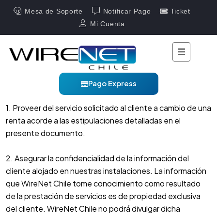
Mesa de Soporte
Notificar Pago
Ticket
Mi Cuenta
22/10/2024
Obligaciones
de WireNet Chile
Pago Express
1. Proveer del servicio solicitado al cliente a cambio de una
renta acorde a las estipulaciones detalladas en el
presente documento.
2. Asegurar la confidencialidad de la información del
cliente alojado en nuestras instalaciones. La información
que WireNet Chile tome conocimiento como resultado
de la prestación de servicios es de propiedad exclusiva
del cliente. WireNet Chile no podrá divulgar dicha