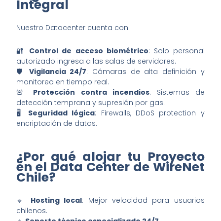
Integral
Nuestro Datacenter cuenta con:
🔐
Control de acceso biométrico
: Solo personal
autorizado ingresa a las salas de servidores.
🛡️
Vigilancia 24/7
: Cámaras de alta definición y
monitoreo en tiempo real.
🚨
Protección contra incendios
: Sistemas de
detección temprana y supresión por gas.
🖥️
Seguridad lógica
: Firewalls, DDoS protection y
encriptación de datos.
¿Por qué alojar tu Proyecto
en el Data Center de WireNet
Chile?
🔹
Hosting local
: Mejor velocidad para usuarios
chilenos.
🔹
Soporte técnico especializado 24/7
.