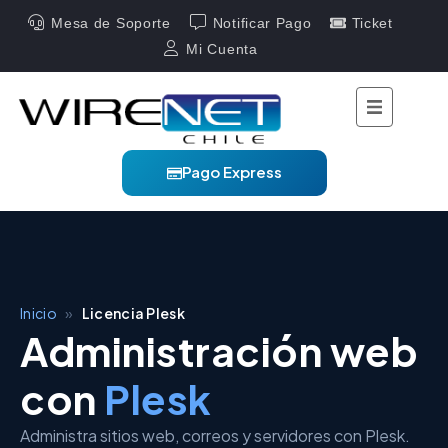
Mesa de Soporte
Notificar Pago
Ticket
Mi Cuenta
Pago Express
Inicio
»
Licencia Plesk
Administración web
con
Plesk
Administra sitios web, correos y servidores con Plesk.