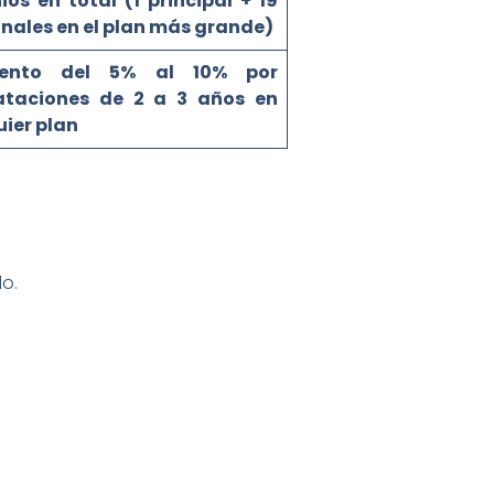
os en total (1 principal + 19
nales en el plan más grande)
uento del 5% al 10% por
ataciones de 2 a 3 años en
ier plan
o.