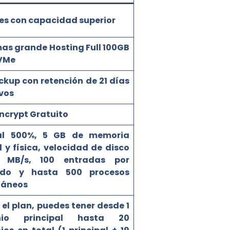
es con capacidad superior
as grande Hosting Full 100GB
VMe
kup con retención de 21 días
vos
Encrypt Gratuito
al 500%, 5 GB de memoria
l y física, velocidad de disco
 MB/s, 100 entradas por
ndo y hasta 500 procesos
táneos
el plan, puedes tener desde 1
nio principal hasta 20