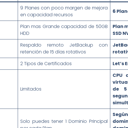
9 Planes con poco margen de mejora
6 Plan
en capacidad recursos
Plan mas Grande capacidad de 50GB
Plan m
HDD
SSD N
Respaldo remoto JetBackup con
JetBac
retención de 15 días rotativos
rotati
2 Tipos de Certificados
Let’s 
CPU 
virtua
Limitados
de 5
segu
simul
Según 
Solo puedes tener 1 Dominio Principal
domi