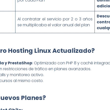
por cada Plan
domini
adicio
Desc
Al contratar el servicio por 2 o 3 años
contr
se multiplicaba el valor anual del plan
cualqu
tro Hosting Linux Actualizado?
la y PrestaShop
: Optimizado con PHP 8 y caché integrad
Sin restricciones de tráfico en planes avanzados.
walls y monitoreo activo.
ecursos al mismo costo.
Nuevos Planes?