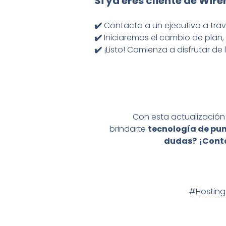
Si ya eres cliente de
Wire
✔️
Contacta a un ejecutivo a trav
✔️
Iniciaremos el cambio de plan, 
✔️
¡Listo! Comienza a disfrutar de
Con esta actualizació
brindarte
tecnología de pun
dudas?
¡Contá
#Hosting