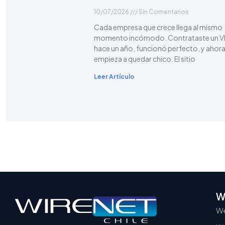
10/07/2026
Sin Comentarios
Cada empresa que crece llega al mismo
momento incómodo. Contrataste un 
hace un año, funcionó perfecto, y ahor
empieza a quedar chico. El sitio
Leer Artículo
W
We