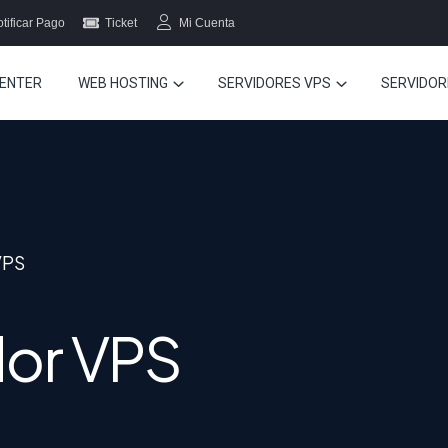
tificar Pago
Ticket
Mi Cuenta
ENTER
WEB HOSTING
SERVIDORES VPS
SERVIDOR
VPS
dor VPS