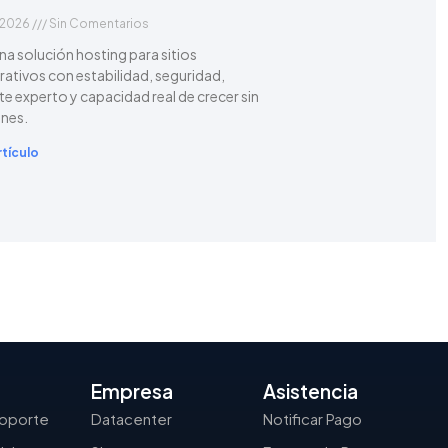
/2026
Sin Comentarios
una solución hosting para sitios
ativos con estabilidad, seguridad,
e experto y capacidad real de crecer sin
ones.
rtículo
Empresa
Asistencia
Soporte
Datacenter
Notificar Pago