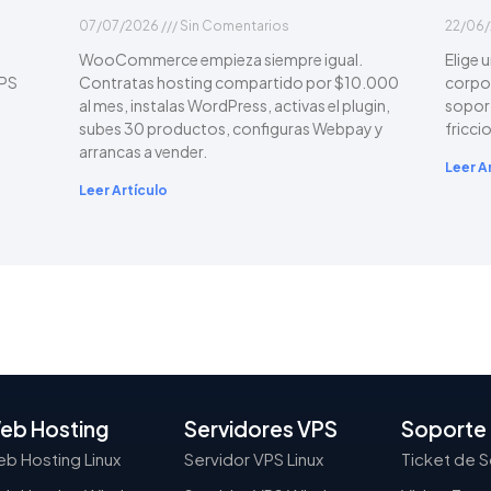
07/07/2026
Sin Comentarios
22/06
WooCommerce empieza siempre igual.
Elige 
VPS
Contratas hosting compartido por $10.000
corpor
a
al mes, instalas WordPress, activas el plugin,
soport
subes 30 productos, configuras Webpay y
fricci
arrancas a vender.
Leer A
Leer Artículo
eb Hosting
Servidores VPS
Soporte
b Hosting Linux
Servidor VPS Linux
Ticket de 