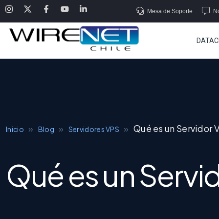
Mesa de Soporte
No
DATAC
»
»
»
Qué es un Servidor 
Inicio
Blog
Servidores VPS
Qué es un Servi