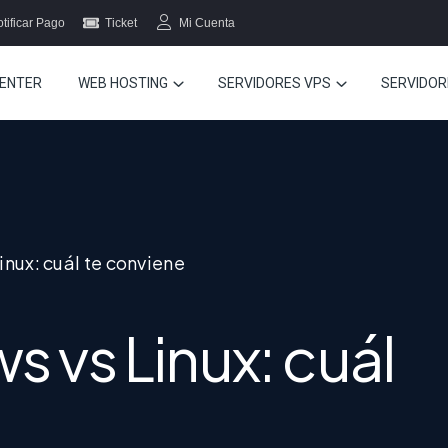
tificar Pago
Ticket
Mi Cuenta
ENTER
WEB HOSTING
SERVIDORES VPS
SERVIDOR
nux: cuál te conviene
 vs Linux: cuál