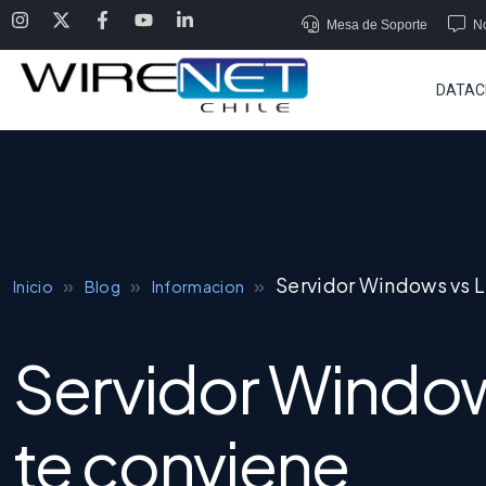
Mesa de Soporte
No
DATAC
»
»
»
Servidor Windows vs Li
Inicio
Blog
Informacion
Servidor Windows
te conviene