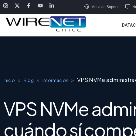
Mesa de Soporte
No
DATAC
»
»
»
VPS NVMe administra
Inicio
Blog
Informacion
VPS NVMe admin
cuándo sí comp