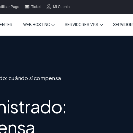
tificar Pago
Ticket
Mi Cuenta
ENTER
WEB HOSTING
SERVIDORES VPS
SERVIDOR
do: cuándo sí compensa
istrado:
ensa