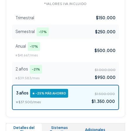
*VALORES IVA INCLUIDO
Trimestral
$150.000
Semestral
$250.000
-17%
Anual
-17%
$500.000
≡ $41.667/mes
2 años
-21%
$1.000.000
$950.000
≡ $39.583/mes
3 años
★ -25% MÁS AHORRO
$1.500.000
$1.350.000
≡ $37.500/mes
Detalles del
Sistemas
Adicionales