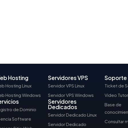
eb Hosting
Servidores VPS
Soporte
b Hosting Linux
Servidor VPS Linux
Ticket de 
b Hosting Windows
Servidor VPS Windows
Video Tutor
ervicios
Servidores
Base de
Dedicados
gistro de Dominio
conocimie
Servidor Dedicado Linux
cencia Software
Consultar m
Servidor Dedicado