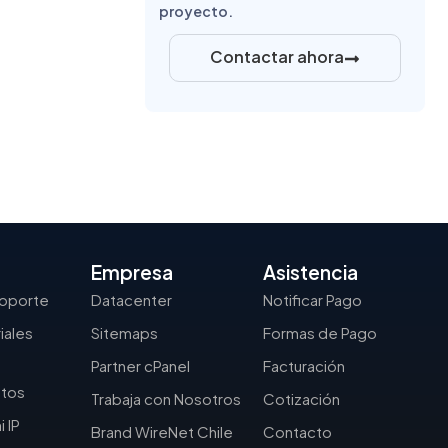
proyecto.
Contactar ahora
Empresa
Asistencia
Soporte
Datacenter
Notificar Pago
iales
Sitemaps
Formas de Pago
Partner cPanel
Facturación
ntos
Trabaja con Nosotros
Cotización
i IP
Brand WireNet Chile
Contacto