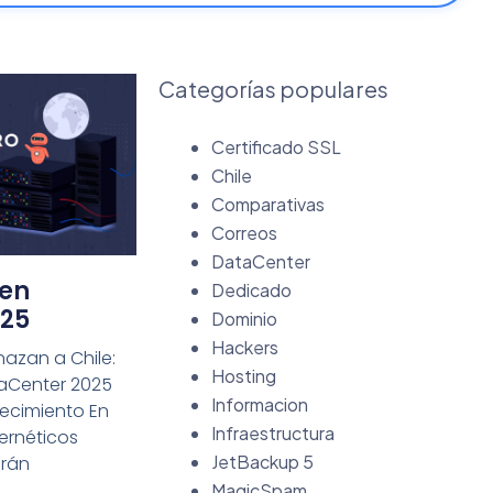
Categorías populares
Certificado SSL
Chile
Comparativas
Correos
DataCenter
 en
Dedicado
025
Dominio
Hackers
azan a Chile:
Hosting
aCenter 2025
Informacion
recimiento En
Infraestructura
ernéticos
JetBackup 5
erán
MagicSpam