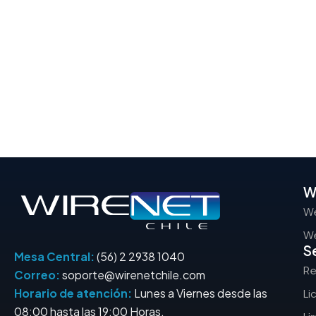
W
We
We
S
Mesa Central:
(56) 2 2938 1040
Re
Correo:
soporte@wirenetchile.com
Horario de atención:
Lunes a Viernes desde las
Li
08:00 hasta las 19:00 Horas.