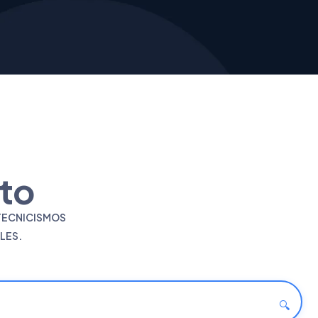
to
 TECNICISMOS
LES.
🔍