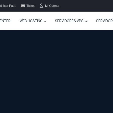
tificar Pago
Ticket
Mi Cuenta
ENTER
WEB HOSTING
SERVIDORES VPS
SERVIDOR